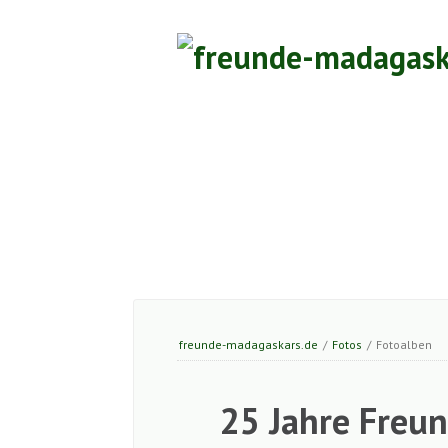
Freunde-
Madagaskars
e.
V.
Navigation
überspringen
freunde-madagaskars.de
/
Fotos
/
Fotoalben
25 Jahre Freu