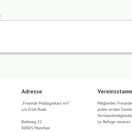
.
Adresse
Vereinsstamm
„Freunde Madagaskars e.V.“
Mitglieder, Freunde
c/o Erich Raab
jeden ersten Sonnt
Vorstandsmitgliede
Beltweg 22
Le Refuge unseres 
80805 München